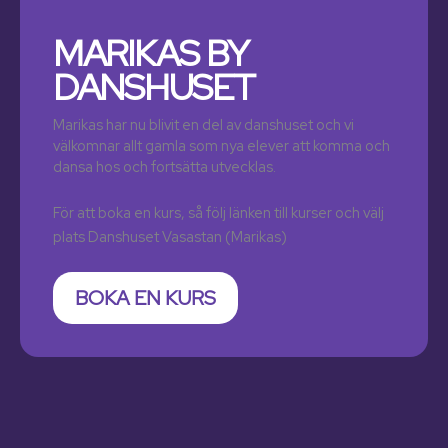
MARIKAS BY
DANSHUSET
Marikas har nu blivit en del av danshuset och vi
välkomnar allt gamla som nya elever att komma och
dansa hos och fortsätta utvecklas.
För att boka en kurs, så följ länken till kurser och välj
plats Danshuset Vasastan (Marikas)
BOKA EN KURS