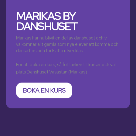
MARIKAS BY
DANSHUSET
Marikas har nu blivit en del av danshuset och vi
välkomnar allt gamla som nya elever att komma och
dansa hos och fortsätta utvecklas.
För att boka en kurs, så följ länken till kurser och välj
plats Danshuset Vasastan (Marikas)
BOKA EN KURS